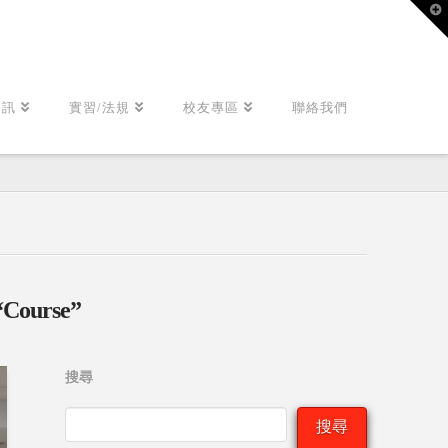
T
t
W
資訊
實習/法規
校友專區
聯絡我們
“Course”
搜尋
搜尋