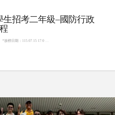
學生招考二年級–國防行政
程
。 *放榜日期：115.07.15 17:0 …