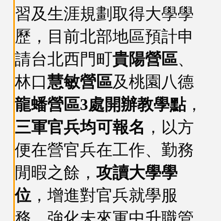
習及生涯規劃取得大學學
歷，目前北部地區預計申
請台北西門町
貴陽營區
、
林口
慧敏營區
及桃園八德
龍蟠營區3處開辦教學點
，
三軍官兵均可報名
，以方
便在營官兵在工作、勤務
閒暇之餘，
攻讀大學學
位
，增進對官兵就學服
務、強化未來軍中升職管